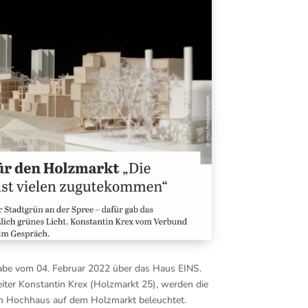
us­ga­be vom 04. Febru­ar 2022 über das Haus EINS.
i­ter Kon­stan­tin Krex (Holz­markt 25), wer­den die
 ein Hoch­haus auf dem Holz­markt beleuch­tet.