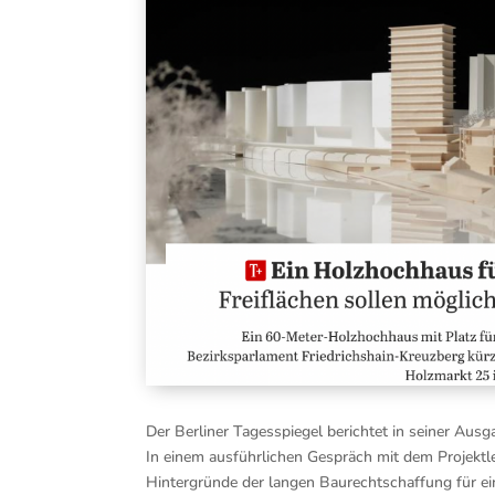
Der Ber­li­ner Tages­spie­gel berich­tet in sei­ner A
In einem aus­führ­li­chen Gespräch mit dem Pro­jekt­le
Hin­ter­grün­de der lan­gen Bau­recht­schaf­fung für