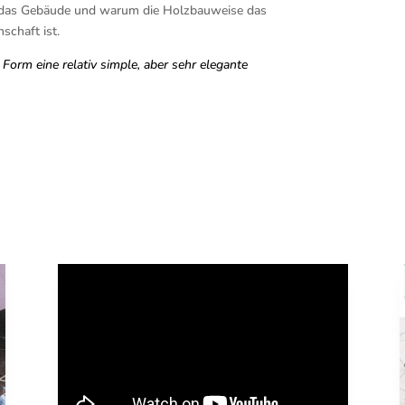
r das Gebäu­de und war­um die Holz­bau­wei­se das
­schaft ist.
Form eine rela­tiv simp­le, aber sehr ele­gan­te