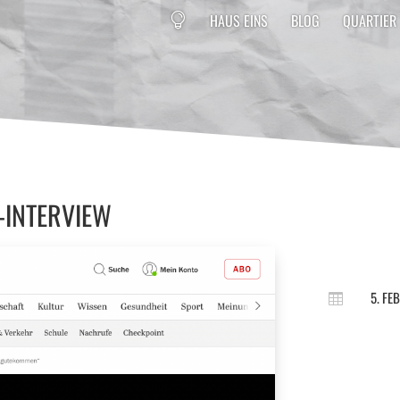
HAUS EINS
BLOG
QUARTIER
-INTERVIEW
5. FE
