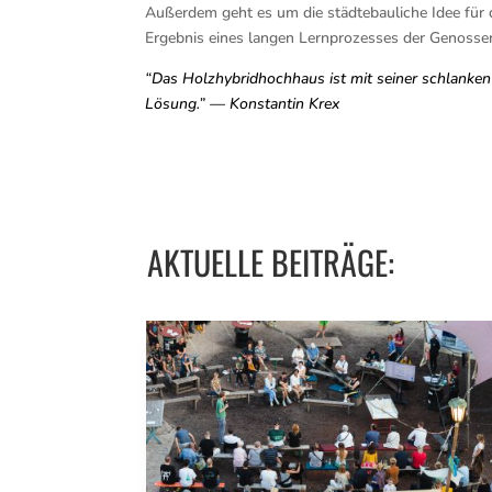
Außer­dem geht es um die städ­te­bau­li­che Idee fü
Ergeb­nis eines lan­gen Lern­pro­zes­ses der Genos­sen
“Das Holz­hy­brid­hoch­haus ist mit sei­ner schlan­ken 
Lösung.” — Kon­stan­tin Krex
AKTUELLE BEITRÄGE: